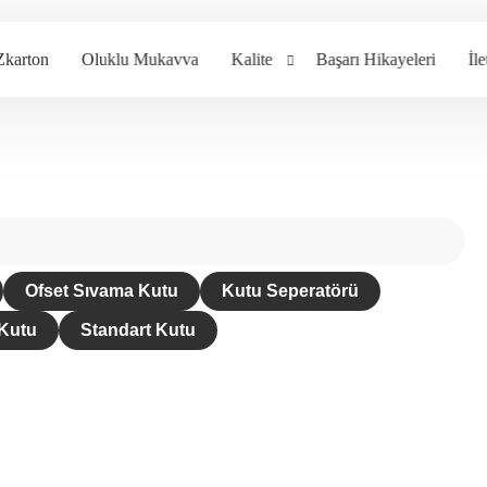
Zkarton
Oluklu Mukavva
Kalite
Başarı Hikayeleri
İl
bat Levhalar
Kalite Sertifikalarımız
Koli Çeşi
Standart Kutu
arton Köşebent
Ofset Sıvama Kutu
Kutu Seperatörü
Özel Kesim Kutu
Kutu
Standart Kutu
Dip Kilitli Kutu
fset Sıvama
utular