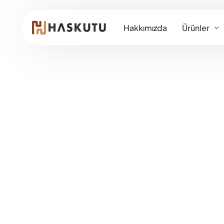
KARİ
Hakkımızda
Ürünler
E
K
O
K
Zkarton
P