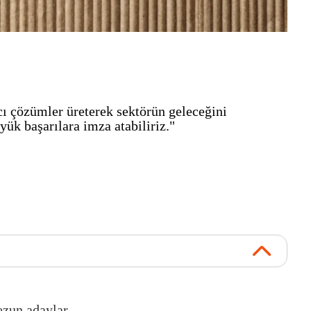
cı çözümler üreterek sektörün geleceğini
üyük başarılara imza atabiliriz."
ezun adaylar