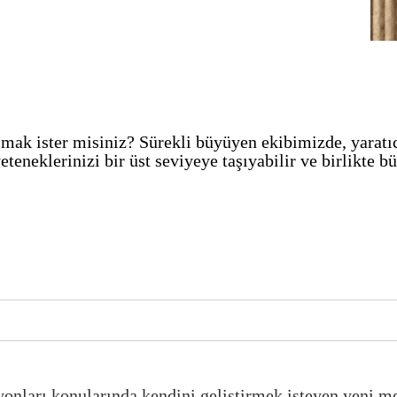
lmak ister misiniz? Sürekli büyüyen ekibimizde, yaratı
eteneklerinizi bir üst seviyeye taşıyabilir ve birlikte b
syonları konularında kendini geliştirmek isteyen yeni m