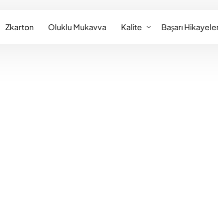
YER
Zkarton
Oluklu Mukavva
Kalite
Başarı Hikayeler
Kalite Sertifikalarımız
bat Levhalar
Koli Çeşi
arton Köşebent
Standart Kutu
Özel Kesim Kutu
fset Sıvama
Dip Kilitli Kutu
utular
etek Panel