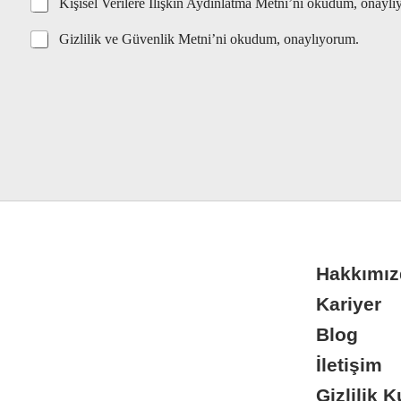
O
e
Kişisel Verilere İlişkin Aydınlatma Metni’ni okudum, onayl
l
n
t
e
a
n
m
Gizlilik ve Güvenlik Metni’ni okudum, onaylıyorum.
y
i
e
k
*
u
t
u
s
u
*
Hakkımız
Kariyer
Blog
İletişim
Gizlilik K