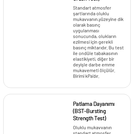
Standart atmosfer
şartlarında oluklu
mukavvanın,yüzeyine dik
olarak basınç
uygulanması
sonucunda, olukların
ezilmesi için gerekli
basınç miktarıdır. Bu test
ile ondüle tabakasının
elastikiyeti, diğer bir
deyişle darbe emme
mukavemeti ölçülür.
Birimi kPa’dır.
Patlama Dayanımı
(BST-Bursting
Strength Test)
Oluklu mukavvanın
standart atmosfer