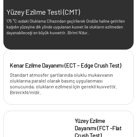
Yüzey Ezilme Testi (CMT)
175 °C ısıdaki Oluklama Cihazından geçirilerek Ondüle haline getirilen
kağıdın yüzeyine dik yönde uygulanan kuvvet ile olukların ezilmeden
dayanabileceği en büyük kuvvettir. Birimi N'dur.
Kenar Ezilme Dayanımı (ECT – Edge Crush Test)
Standart atmosfer şartlarında oluklu mukavvanın
oluklarına paralel olarak basınç uygulanması
sonucunda, olukların ezilmesi için gerekli kuvvettir.
Birimi kN/m’dir.
Yüzey Ezilme
Dayanımı (FCT -Flat
Crush Test)